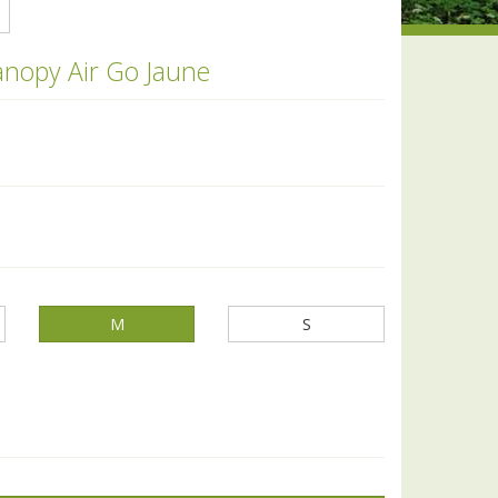
anopy Air Go Jaune
M
S