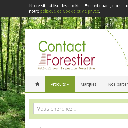
Notre site utilise des cookies. En continuant, nous s
notre
politique de Cookie et vie privée
.
Produits
Marques
Nos parten